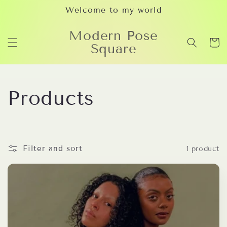
Skip to
Welcome to my world
content
Modern Pose
Cart
Square
C
Products
o
l
Filter and sort
1 product
l
e
c