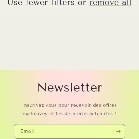
Use fewer filters or
remove all
t
i
o
n
:
Newsletter
Inscrivez vous pour recevoir des offres
exclusives et les dernières actualités !
Email