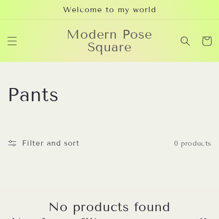
Skip to
Welcome to my world
content
Modern Pose
Cart
Square
C
Pants
o
l
Filter and sort
0 products
l
e
No products found
c